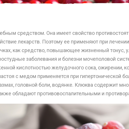
ным средством. Она имеет свойство противостоять
ействие лекарств. Поэтому ее применяют при лечении
чках, как средство, повышающее жизненный тонус,
ростудные заболевания и болезни мочеполовой сист
енной кислотностью желудочного сока, ожирении, ко
 настоя с медом применяется при гипертонической бо
пазмах, головной боли, водянке. Клюква содержит м
а также обладают противовоспалительными и противор