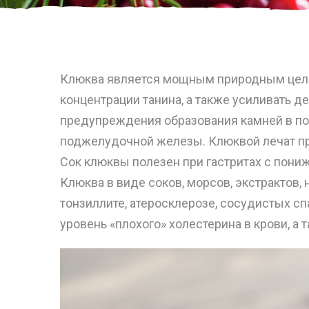
Клюква является мощным природным целеб
концентрации танина, а также усиливать д
предупреждения образования камней в по
поджелудочной железы. Клюквой лечат п
Сок клюквы полезен при гастритах с пониж
Клюква в виде соков, морсов, экстрактов,
тонзиллите, атеросклерозе, сосудистых с
уровень «плохого» холестерина в крови, 