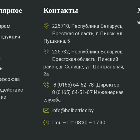
лярное
Контакты
ерам
225710, Республика Беларусь,
Бресткая область, г. Пинск, ул.
родукция
Пушкина, 5
225732, Республика Беларусь,
и
Брестская область, Пинский
район, д. Селище, ул. Центральная,
ты
2а
рофсоюза
8 (0165) 64-52-78 Директор
одействие
8 (0165) 64-51-07 Инженерная
ции
служба
info@belberries.by
Пон – Пт: 08:30 – 17:30