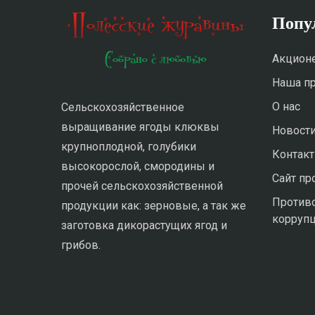
Попу
Акцион
Наша п
О нас
Cельскохозяйственное
выращивание ягоды клюквы
Новост
крупноплодной, голубики
Контак
высокорослой, смородины и
Сайт п
прочей сельскохозяйственной
Против
продукции как: зерновые, а так же
корруп
заготовка дикорастущих ягод и
грибов.