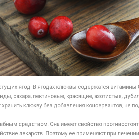
ущих ягод. В ягодах клюквы содержатся витамины С, 
оиды, сахара, пектиновые, красящие, азотистые, дуб
 хранить клюкву без добавления консервантов, не по
ным средством. Она имеет свойство противостоять
ействие лекарств. Поэтому ее применяют при лечении