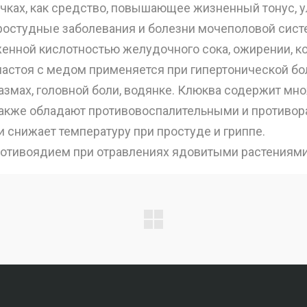
чках, как средство, повышающее жизненный тонус,
ростудные заболевания и болезни мочеполовой сист
енной кислотностью желудочного сока, ожирении, ко
 настоя с медом применяется при гипертонической бо
пазмах, головной боли, водянке. Клюква содержит м
а также обладают противовоспалительными и противор
 снижает температуру при простуде и гриппе.
противоядием при отравлениях ядовитыми растениями