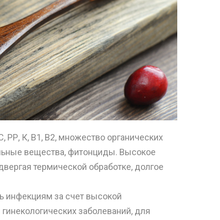
РР, К, В1, В2, множество органических
ильные вещества, фитонциды. Высокое
двергая термической обработке, долгое
 инфекциям за счет высокой
 гинекологических заболеваний, для